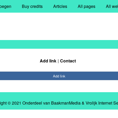
oegen
Buy credits
Articles
All pages
All we
Add link
Contact
Add link
ight © 2021 Onderdeel van
BaakmanMedia
&
Vrolijk Internet S