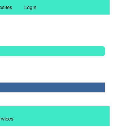
bsites
Login
ervices